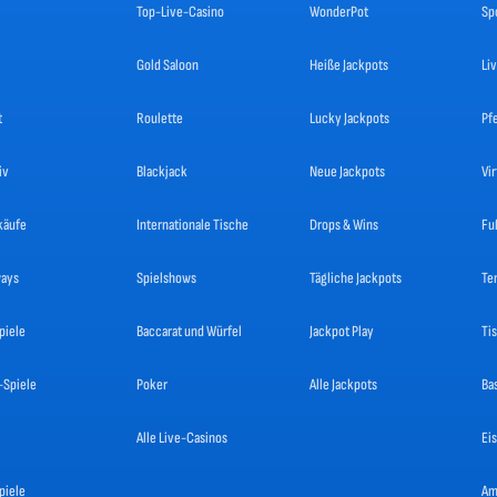
Top-Live-Casino
WonderPot
Sp
Gold Saloon
Heiße Jackpots
Li
t
Roulette
Lucky Jackpots
Pf
iv
Blackjack
Neue Jackpots
Vir
käufe
Internationale Tische
Drops & Wins
Fu
ays
Spielshows
Tägliche Jackpots
Te
piele
Baccarat und Würfel
Jackpot Play
Ti
-Spiele
Poker
Alle Jackpots
Ba
Alle Live-Casinos
Ei
piele
Am