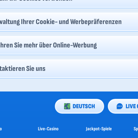
waltung Ihrer Cookie- und Werbepräferenzen
ahren Sie mehr über Online-Werbung
taktieren Sie uns
DEUTSCH
LIVE
o
Live-Casino
Jackpot-Spiele
Sp