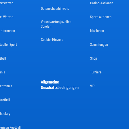
ortwetten
Casino-Aktionen
Datenschutzhinweis
ve-Wetten
Sport-Aktionen
Verantwortungsvolles
Spielen
erderennen
Missionen
Cookie-Hinweis
tueller Sport
Sammlungen
ßball
Shop
nnis
Turniere
Allgemeine
schtennis
VIP
Geschäftsbedingungen
sketball
shockey
erican Football